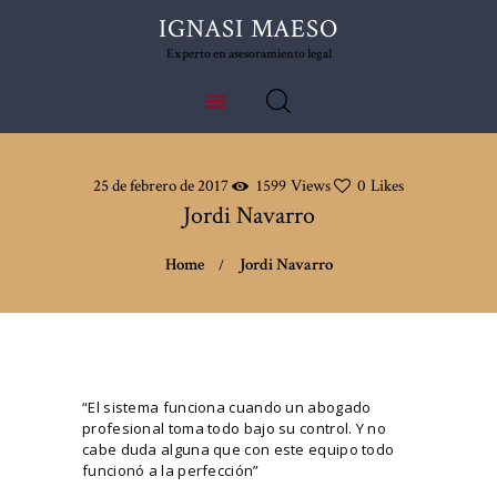
IGNASI MAESO
IGNASI MAESO
Experto en asesoramiento legal
Experto en asesoramiento legal
25 de febrero de 2017
1599
Views
0
Likes
Jordi Navarro
Home
Jordi Navarro
“
El sistema funciona cuando un abogado
profesional toma todo bajo su control
. Y no
cabe duda alguna que con este equipo todo
funcionó a la perfección”