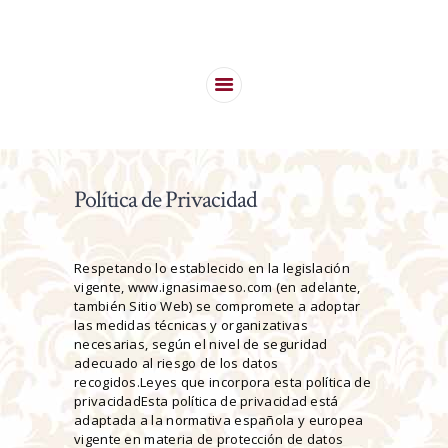
HOME
IGNASI MAESO
EXPERIENCIA
Experto en asesoramiento legal
SERVICIOS
DÓNDE
TRABAJAMOS
CONTACTO
Política de Privacidad
Respetando lo establecido en la legislación
vigente, www.ignasimaeso.com (en adelante,
también Sitio Web) se compromete a adoptar
las medidas técnicas y organizativas
necesarias, según el nivel de seguridad
adecuado al riesgo de los datos
recogidos.Leyes que incorpora esta política de
privacidadEsta política de privacidad está
adaptada a la normativa española y europea
vigente en materia de protección de datos